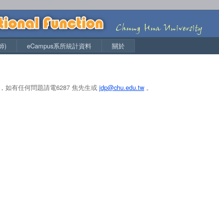
師)
eCampus系所統計資料
關於
如有任何問題請電6287 焦先生或
jdp@chu.edu.tw
。