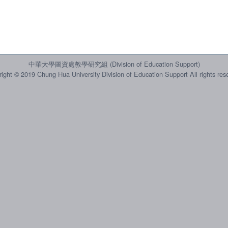
中華大學圖資處教學研究組 (Division of Education Support)
ight © 2019 Chung Hua University Division of Education Support All rights res