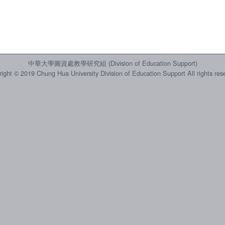
中華大學圖資處教學研究組 (Division of Education Support)
ight © 2019 Chung Hua University Division of Education Support All rights res