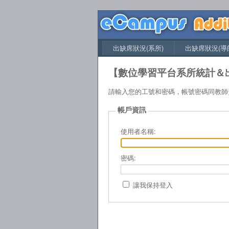
出缺席狀況(系所)
出缺席狀況(導
【數位學習平台系所統計＆
請輸入您的工號和密碼，帳號密碼同教
帳戶資訊
使用者名稱:
密碼:
讓我保持登入